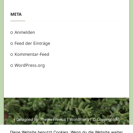
META
Anmelden
Feed der Einträge
Kommentar-Feed
WordPress.org
| Designed by:
Theme Freesia
|
WordPress
| © Copyright All
right reserved |
Datenschutzerklärung
Diese Website benutzt Cookies. Wenn du die Website weiter