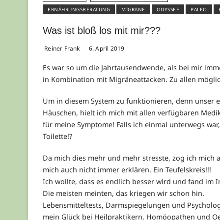
ERNÄHRUNGSBERATUNG
MIGRÄNE
ODYSSEE
PALEO
Was ist bloß los mit mir???
Reiner Frank
6. April 2019
Es war so um die Jahrtausendwende, als bei mir imm
in Kombination mit Migräneattacken. Zu allen mögl
Um in diesem System zu funktionieren, denn unser e
Häuschen, hielt ich mich mit allen verfügbaren Medi
für meine Symptome! Falls ich einmal unterwegs war,
Toilette!?
Da mich dies mehr und mehr stresste, zog ich mich 
mich auch nicht immer erklären. Ein Teufelskreis!!!
Ich wollte, dass es endlich besser wird und fand im 
Die meisten meinten, das kriegen wir schon hin.
Lebensmitteltests, Darmspiegelungen und Psychologen
mein Glück bei Heilpraktikern, Homöopathen und Oe