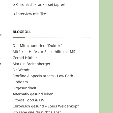
Chronisch krank – sei tapfer!
Interview mit Ilke
BLOGROLL
t
Der Mitochondrien-"Doktor"
Mit Ilke - Hilfe zur Selbsthilfe mit MS
Gerald Hüther
e
Markus Breitenberger
e
Dr. Wendt
Storfine Alopecia areata - Low Carb -
Lipödem
Urgesundheit
Alternativ gesund leben
Fitness Food & MS
Chronisch gesund – Louis Weidenkopf
Ich sehe was du nicht siehst