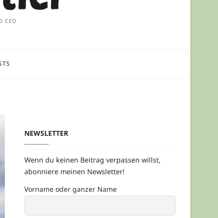
t
o
D CED
n
STS
NEWSLETTER
Wenn du keinen Beitrag verpassen willst,
abonniere meinen Newsletter!
Vorname oder ganzer Name